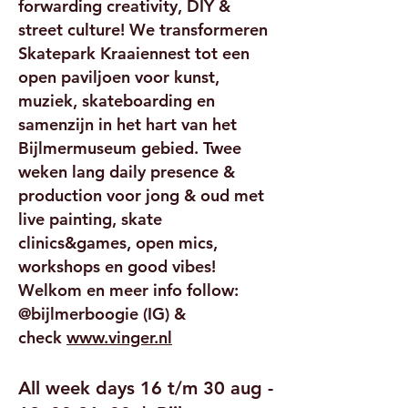
forwarding creativity, DIY &
street culture! We transformeren
Skatepark Kraaiennest tot een
open paviljoen voor kunst,
muziek, skateboarding en
samenzijn in het hart van het
Bijlmermuseum gebied. Twee
weken lang daily presence &
production voor jong & oud met
live painting, skate
clinics&games, open mics,
workshops en good vibes!
Welkom en meer info follow:
@bijlmerboogie (IG) &
check
www.vinger.nl
All week days 16 t/m 30 aug -