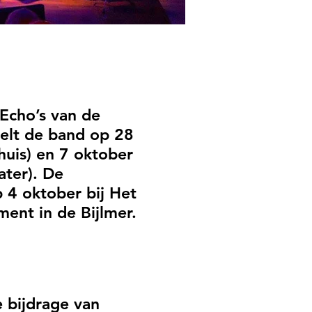
Echo’s van de
elt de band op 28
uis) en 7 oktober
ater). De
p 4 oktober bij Het
nt in de Bijlmer.
e bijdrage van