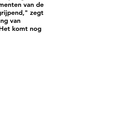
agmenten van de
rijpend," zegt
ing van
 Het komt nog