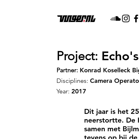
Project:
Echo's
Partner:
Konrad Koselleck B
Disciplines:
Camera Operator,
Year:
2017
Dit jaar is het 
neerstortte. De
samen met Bijlm
tevens op bij de