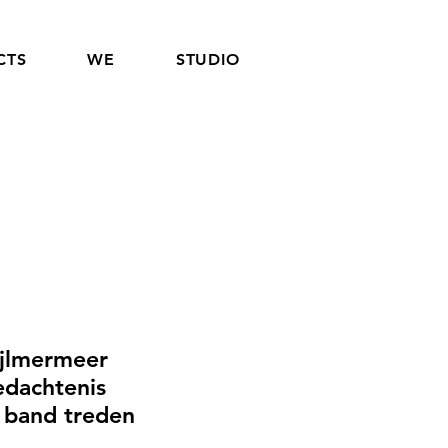
CTS
WE
STUDIO
Bijlmermeer
edachtenis
 band treden