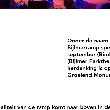
Onder de naam 
Bijlmerramp spe
september (Bimh
(Bijlmer Parkthe
herdenking is o
Groeiend Monume
ealiteit van de ramp komt naar boven in d