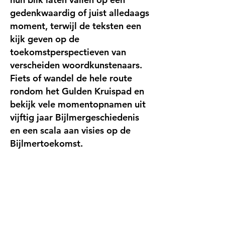
gedenkwaardig of juist alledaags
moment, terwijl de teksten een
kijk geven op de
toekomstperspectieven van
verscheiden woordkunstenaars.
Fiets of wandel de hele route
rondom het Gulden Kruispad en
bekijk vele momentopnamen uit
vijftig jaar Bijlmergeschiedenis
en een scala aan visies op de
Bijlmertoekomst.
Samengesteld door: Petra Ponte,
Rachel Tokromo & Annet
Zondervan
‘Bijlmer door de lens’ is een